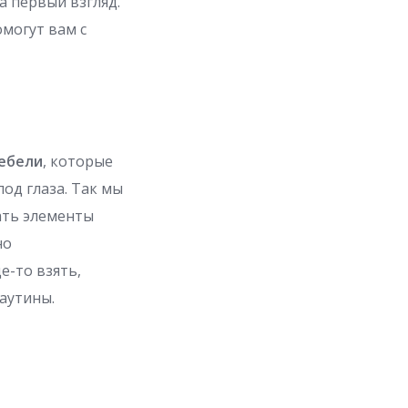
а первый взгляд.
омогут вам с
ебели
, которые
од глаза. Так мы
ать элементы
но
де-то взять,
аутины.