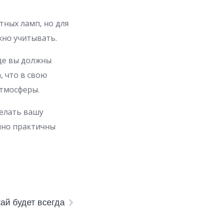
тных ламп, но для
жно учитывать.
де вы должны
, что в свою
атмосферы.
делать вашу
йно практичны
ай будет всегда