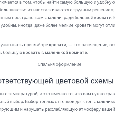
лючается в том, чтобы найти самую большую и удобну
 большинство из нас сталкиваются с трудным решением,
енным пространством
спальни
, ради большой
кровати
.
 удобны, иногда даже более мелкие
кровати
могут отл
о учитывать при выборе
кровати
, — это размещение, ос
ть большую
кровать
в
маленькой комнате
.
тветствующей цветовой схемы
ны с температурой, и это именно то, что вам нужно сра
ьный выбор. Выбор теплых оттенков для стен
спальни
м
лирующим и нарушать расслабляющую атмосферу ваше