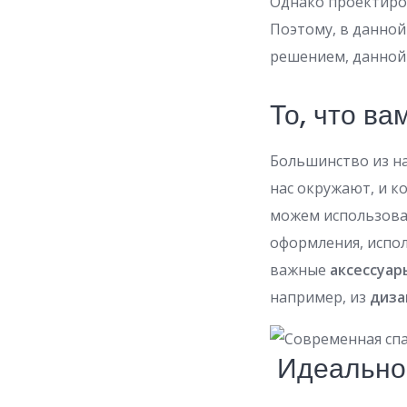
Однако проектир
Поэтому, в данно
решением, данной
То, что ва
Большинство из н
нас окружают, и к
можем использоват
оформления, испо
важные
аксессуар
например, из
диза
Идеальное