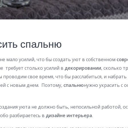
сить спальню
е мало усилий, что бы создать уют в собственном
сов
 не требует столько усилий в
декорировании
, сколько т
ы проводим свое время, что бы расслабиться, и набрат
чей с новым днем. Поэтому,
спальню
нужно украсить с о
создания уюта не должно быть, непосильной работой, о
особо разбираетесь в
дизайне интерьера
.