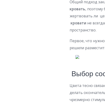
Общий подход зак
кровать
, поэтому
жертвовать ли ц
кровати
не всегда
пространство.
Первое, что нужн
решили размести
Выбор соо
Цвета тесно связа
делать окончател
чрезмерно стиму