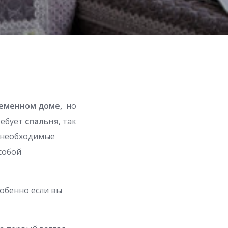
ременном
доме,
но
ребует
спальня
, так
ь необходимые
собой
собенно если вы