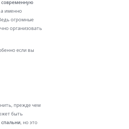
ю
современную
 а именно
 Ведь огромные
ично организовать
обенно если вы
внить, прежде чем
ожет быть
й
спальни
, но это