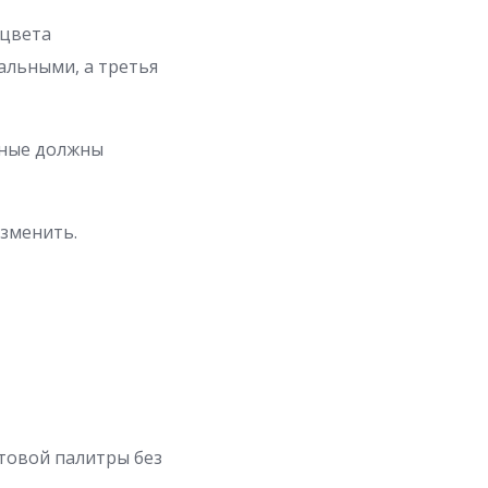
 цвета
альными, а третья
ьные должны
изменить.
товой палитры без