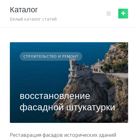
Skip
Каталог
to
content
Белый каталог статей
СТРОИТЕЛЬСТВО И РЕМОНТ
восстановление
фасадной штукатурки
Реставрация фасадов исторических зданий