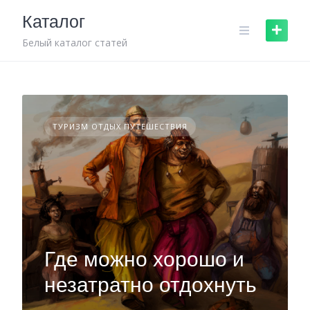
Skip
Каталог
to
content
Белый каталог статей
ТУРИЗМ ОТДЫХ ПУТЕШЕСТВИЯ
Где можно хорошо и
незатратно отдохнуть